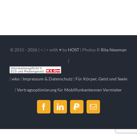
© 2015 -
2026 | < / > with ♥ by
HOST
| Photos ©
Rita Newman
|
|
wko
|
Impressum & Datenschutz
|
Für Körper, Geist und Seele
|
Vertragsoptimierung für Mobilfunkantennen Vermieter
Facebook
LinkedIn
PayPal
E-
Mail